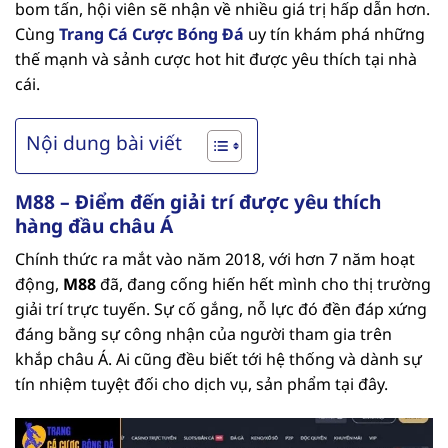
bom tấn, hội viên sẽ nhận về nhiều giá trị hấp dẫn hơn.
Cùng
Trang Cá Cược Bóng Đá
uy tín khám phá những
thế mạnh và sảnh cược hot hit được yêu thích tại nhà
cái.
Nội dung bài viết
M88 – Điểm đến giải trí được yêu thích
hàng đầu châu Á
Chính thức ra mắt vào năm 2018, với hơn 7 năm hoạt
động,
M88
đã, đang cống hiến hết mình cho thị trường
giải trí trực tuyến. Sự cố gắng, nỗ lực đó đền đáp xứng
đáng bằng sự công nhận của người tham gia trên
khắp châu Á. Ai cũng đều biết tới hệ thống và dành sự
tín nhiệm tuyệt đối cho dịch vụ, sản phẩm tại đây.