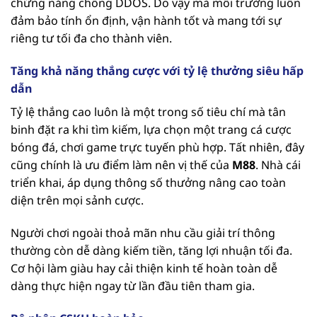
chứng năng chống DDOS. Do vậy mà môi trường luôn
đảm bảo tính ổn định, vận hành tốt và mang tới sự
riêng tư tối đa cho thành viên.
Tăng khả năng thắng cược với tỷ lệ thưởng siêu hấp
dẫn
Tỷ lệ thắng cao luôn là một trong số tiêu chí mà tân
binh đặt ra khi tìm kiếm, lựa chọn một trang cá cược
bóng đá, chơi game trực tuyến phù hợp. Tất nhiên, đây
cũng chính là ưu điểm làm nên vị thế của
M88
. Nhà cái
triển khai, áp dụng thông số thưởng nâng cao toàn
diện trên mọi sảnh cược.
Người chơi ngoài thoả mãn nhu cầu giải trí thông
thường còn dễ dàng kiếm tiền, tăng lợi nhuận tối đa.
Cơ hội làm giàu hay cải thiện kinh tế hoàn toàn dễ
dàng thực hiện ngay từ lần đầu tiên tham gia.