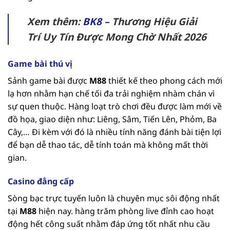
Xem thêm:
BK8
– Thương Hiệu Giải
Trí Uy Tín Được Mong Chờ Nhất 2026
Game bài thú vị
Sảnh game bài được
M88
thiết kế theo phong cách mới
lạ hơn nhằm hạn chế tối đa trải nghiệm nhàm chán vì
sự quen thuộc. Hàng loạt trò chơi đều được làm mới về
đồ họa, giao diện như: Liêng, Sâm, Tiến Lên, Phỏm, Ba
Cây,… Đi kèm với đó là nhiều tính năng đánh bài tiện lợi
để bạn dễ thao tác, dễ tính toán mà không mất thời
gian.
Casino đẳng cấp
Sòng bạc trực tuyến luôn là chuyên mục sôi động nhất
tại
M88
hiện nay. hàng trăm phòng live đỉnh cao hoạt
động hết công suất nhằm đáp ứng tốt nhất nhu cầu