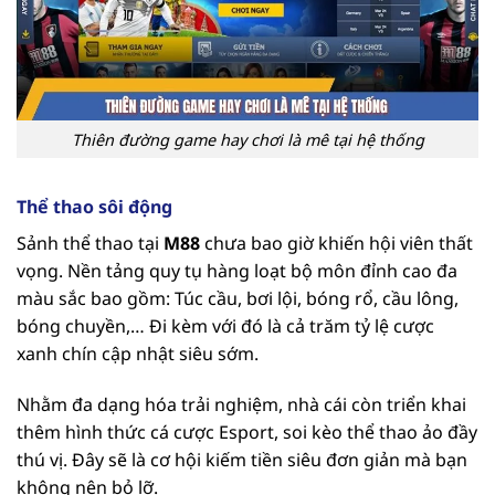
Thiên đường game hay chơi là mê tại hệ thống
Thể thao sôi động
Sảnh thể thao tại
M88
chưa bao giờ khiến hội viên thất
vọng. Nền tảng quy tụ hàng loạt bộ môn đỉnh cao đa
màu sắc bao gồm: Túc cầu, bơi lội, bóng rổ, cầu lông,
bóng chuyền,… Đi kèm với đó là cả trăm tỷ lệ cược
xanh chín cập nhật siêu sớm.
Nhằm đa dạng hóa trải nghiệm, nhà cái còn triển khai
thêm hình thức cá cược Esport, soi kèo thể thao ảo đầy
thú vị. Đây sẽ là cơ hội kiếm tiền siêu đơn giản mà bạn
không nên bỏ lỡ.