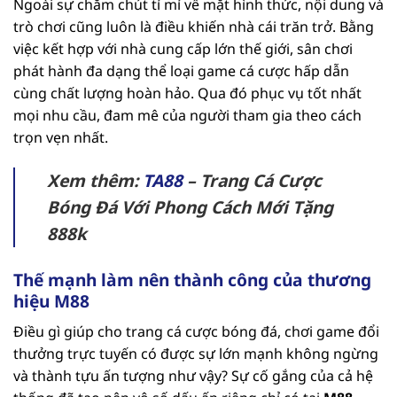
Ngoài sự chăm chút tỉ mỉ về mặt hình thức, nội dung và
trò chơi cũng luôn là điều khiến nhà cái trăn trở. Bằng
việc kết hợp với nhà cung cấp lớn thế giới, sân chơi
phát hành đa dạng thể loại game cá cược hấp dẫn
cùng chất lượng hoàn hảo. Qua đó phục vụ tốt nhất
mọi nhu cầu, đam mê của người tham gia theo cách
trọn vẹn nhất.
Xem thêm:
TA88
– Trang Cá Cược
Bóng Đá Với Phong Cách Mới Tặng
888k
Thế mạnh làm nên thành công của thương
hiệu M88
Điều gì giúp cho trang cá cược bóng đá, chơi game đổi
thưởng trực tuyến có được sự lớn mạnh không ngừng
và thành tựu ấn tượng như vậy? Sự cố gắng của cả hệ