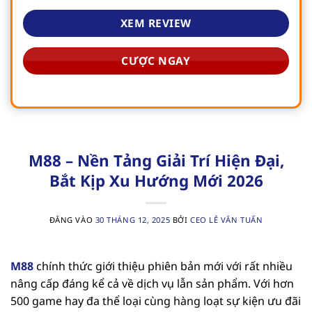
XEM REVIEW
CƯỢC NGAY
M88 – Nền Tảng Giải Trí Hiện Đại,
Bắt Kịp Xu Hướng Mới 2026
ĐĂNG VÀO
30 THÁNG 12, 2025
BỞI
CEO LÊ VĂN TUẤN
M88
chính thức giới thiệu phiên bản mới với rất nhiều
nâng cấp đáng kể cả về dịch vụ lẫn sản phẩm. Với hơn
500 game hay đa thể loại cùng hàng loạt sự kiện ưu đãi