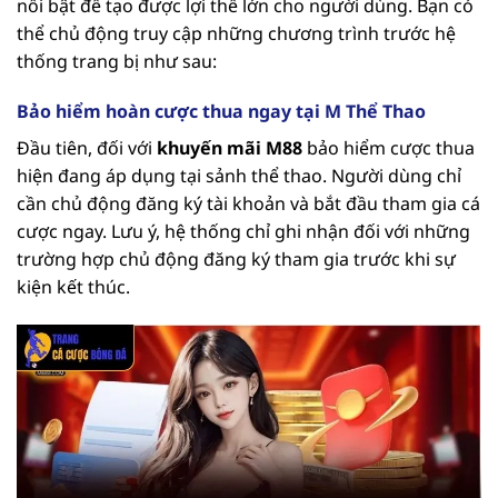
nổi bật để tạo được lợi thế lớn cho người dùng. Bạn có
thể chủ động truy cập những chương trình trước hệ
thống trang bị như sau:
Bảo hiểm hoàn cược thua ngay tại M Thể Thao
Đầu tiên, đối với
khuyến mãi M88
bảo hiểm cược thua
hiện đang áp dụng tại sảnh thể thao. Người dùng chỉ
cần chủ động đăng ký tài khoản và bắt đầu tham gia cá
cược ngay. Lưu ý, hệ thống chỉ ghi nhận đối với những
trường hợp chủ động đăng ký tham gia trước khi sự
kiện kết thúc.