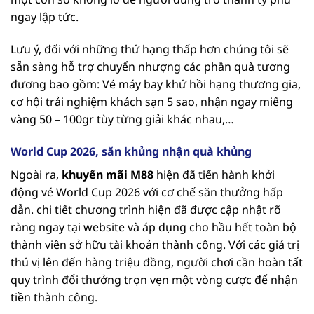
ngay lập tức.
Lưu ý, đối với những thứ hạng thấp hơn chúng tôi sẽ
sẵn sàng hỗ trợ chuyển nhượng các phần quà tương
đương bao gồm: Vé máy bay khứ hồi hạng thương gia,
cơ hội trải nghiệm khách sạn 5 sao, nhận ngay miếng
vàng 50 – 100gr tùy từng giải khác nhau,…
World Cup 2026, săn khủng nhận quà khủng
Ngoài ra,
khuyến mãi M88
hiện đã tiến hành khởi
động vé World Cup 2026 với cơ chế săn thưởng hấp
dẫn. chi tiết chương trình hiện đã được cập nhật rõ
ràng ngay tại website và áp dụng cho hầu hết toàn bộ
thành viên sở hữu tài khoản thành công. Với các giá trị
thú vị lên đến hàng triệu đồng, người chơi cần hoàn tất
quy trình đổi thưởng trọn vẹn một vòng cược để nhận
tiền thành công.