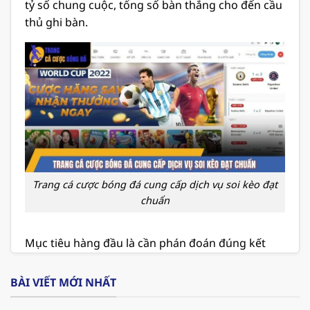
tỷ số chung cuộc, tổng số bàn thắng cho đến cầu
thủ ghi bàn.
Trang cá cược bóng đá cung cấp dịch vụ soi kèo đạt
chuẩn
Mục tiêu hàng đầu là cần phán đoán đúng kết
quả trong hiệp hoặc cả trận dựa theo hệ thống tỷ
lệ mà mỗi sân chơi đưa ra. Chỉ cần có sự nghiên
BÀI VIẾT MỚI NHẤT
cứu khách quan về đội bóng, diễn biến thực tế và