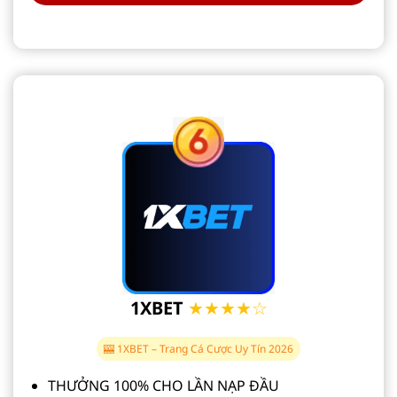
1XBET
★★★★☆
🎰 1XBET – Trang Cá Cược Uy Tín 2026
THƯỞNG 100% CHO LẦN NẠP ĐẦU