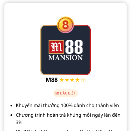
M88
★★★★☆
💌 ĐẶC BIỆT
Khuyến mãi thưởng 100% dành cho thành viên
Chương trình hoàn trả khủng mỗi ngày lên đến
3%