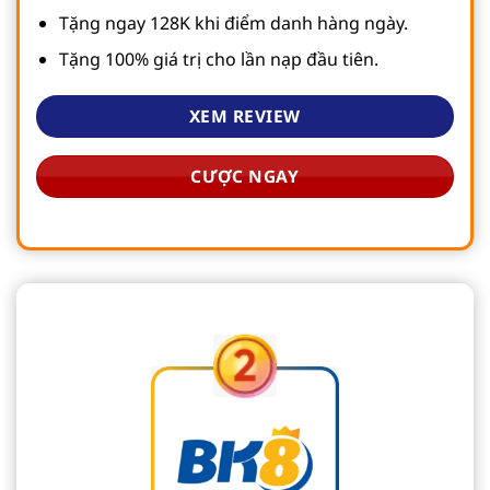
Tặng ngay 128K khi điểm danh hàng ngày.
Tặng 100% giá trị cho lần nạp đầu tiên.
XEM REVIEW
CƯỢC NGAY