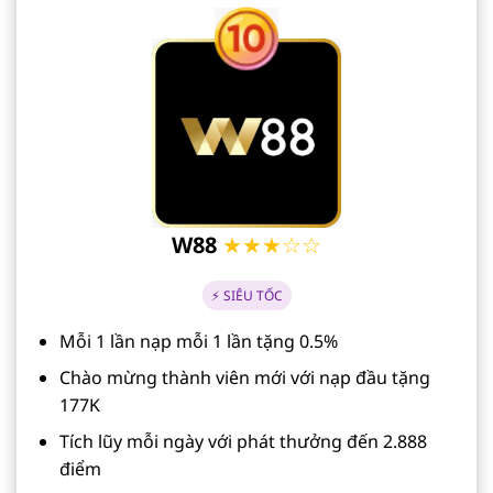
W88
★★★☆☆
⚡ SIÊU TỐC
Mỗi 1 lần nạp mỗi 1 lần tặng 0.5%
Chào mừng thành viên mới với nạp đầu tặng
177K
Tích lũy mỗi ngày với phát thưởng đến 2.888
điểm