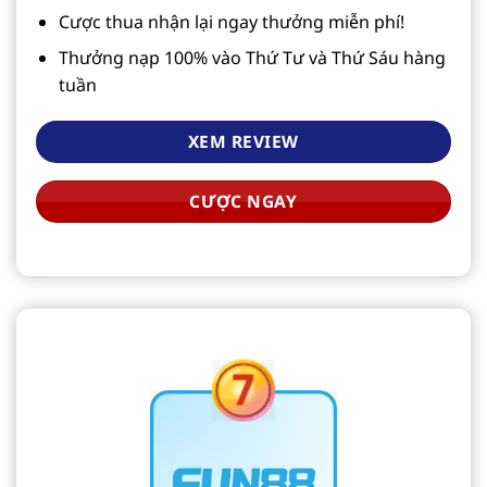
Cược thua nhận lại ngay thưởng miễn phí!
Thưởng nạp 100% vào Thứ Tư và Thứ Sáu hàng
tuần
XEM REVIEW
CƯỢC NGAY