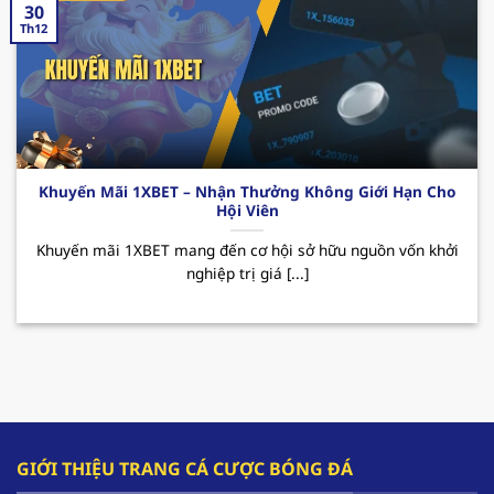
30
trang cá cược bóng đá
có thành công bền vững:
Th12
Giao diện tích hợp công nghệ AI hiện đại nhằm
tối ưu trải nghiệm, tránh sự rườm rà trong
quá trình tìm kiếm, thao tác.
Bảo mật tuyệt đối mọi dữ liệu, đảm bảo thông
tin vé được mã hóa bằng công nghệ hiện đại.
Khuyến Mãi 1XBET – Nhận Thưởng Không Giới Hạn Cho
Hội Viên
Hỗ trợ nhanh thông qua tính năng liên hệ 1
Khuyến mãi 1XBET mang đến cơ hội sở hữu nguồn vốn khởi
chạm để thành viên có thể nhận giải đáp thắc
nghiệp trị giá [...]
mắc, xử lý sự cố siêu tốc.
Khuyến mãi
Ngoài những ưu điểm về mặt dịch vụ,
trang cá
cược bóng đá
còn hứa hẹn mang tới cho hội viên
nhiều quyền lợi hấp dẫn. Nổi bật phải kể tới sự
kiện thưởng hoành tráng cho người chơi gồm:
GIỚI THIỆU TRANG CÁ CƯỢC BÓNG ĐÁ