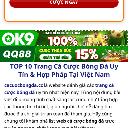
CƯỢC NGAY
TOP 10 Trang Cá Cược Bóng Đá Uy
Tín & Hợp Pháp Tại Việt Nam
cacuocbongda.cc
là website đánh giá các
trang cá
cược bóng đá
uy tín
nhất hiện nay. Từng nội dung bài
viết đều mang tính chất sàng lọc cũng như tổng hợp
các thông tin chi tiết, giúp người chơi dễ dàng tìm
được địa chỉ giải trí an toàn để tham gia. Hãy cùng
chúng tôi khám phá list
web cá cược bóng đá
trực
tuyến an toàn, chất lượng qua bài viết sau.