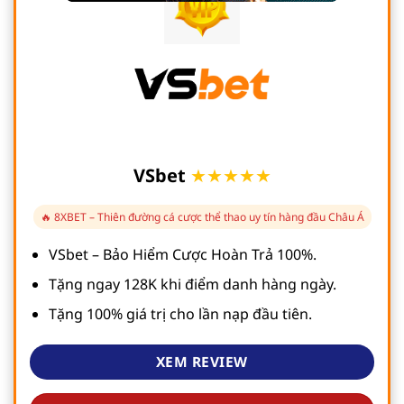
VSbet
★★★★★
🔥 8XBET – Thiên đường cá cược thể thao uy tín hàng đầu Châu Á
VSbet – Bảo Hiểm Cược Hoàn Trả 100%.
Tặng ngay 128K khi điểm danh hàng ngày.
Tặng 100% giá trị cho lần nạp đầu tiên.
XEM REVIEW