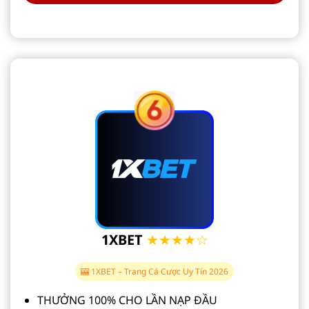
1XBET
★★★★☆
🎰 1XBET – Trang Cá Cược Uy Tín 2026
THƯỞNG 100% CHO LẦN NẠP ĐẦU