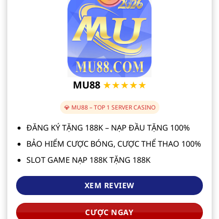
MU88
★★★★★
💎 MU88 – TOP 1 SERVER CASINO
ĐĂNG KÝ TẶNG 188K – NẠP ĐẦU TẶNG 100%
BẢO HIỂM CƯỢC BÓNG, CƯỢC THỂ THAO 100%
SLOT GAME NẠP 188K TẶNG 188K
XEM REVIEW
CƯỢC NGAY