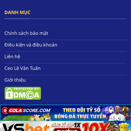
thành viên nào cũng đánh giá rất cao qua nhiều
ưu điểm nổi bật như:
DANH MỤC
Bảo chứng từ
eCOGRA
, MGA, Isle of Man,…
Chính sách bảo mật
Tỷ lệ hoàn trả rất cao lên tới 96.8%.
Độ ổn định khi soi kèo trên web, app trong giờ
Điều kiện và điều khoản
cao điểm là 100%.
Liên hệ
Tốc độ trung bình hoàn tất cho mỗi lệnh nạp
Ceo Lê Văn Tuấn
rút khoảng 5 phút.
Cho phép thành viên tự thiết lập vé sớm trong
Giới thiệu
các trận đấu chưa diễn ra nhưng đã có lịch rõ
ràng.
Khuyến mãi
×
×
×
Trang cá cược bóng đá
M88 còn thường xuyên
tổ chức nhiều sự kiện thưởng độc quyền. Trong
Copyright 2026 ©
Trang Cá Cược Bóng Đá
chuỗi ưu đãi chào đón 2026, hội viên đừng bỏ