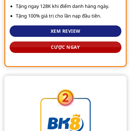
Tặng ngay 128K khi điểm danh hàng ngày.
Tặng 100% giá trị cho lần nạp đầu tiên.
XEM REVIEW
CƯỢC NGAY