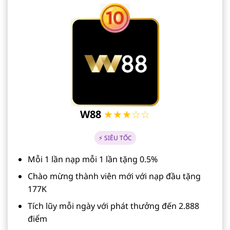
W88
★★★☆☆
⚡ SIÊU TỐC
Mỗi 1 lần nạp mỗi 1 lần tặng 0.5%
Chào mừng thành viên mới với nạp đầu tặng
177K
Tích lũy mỗi ngày với phát thưởng đến 2.888
điểm