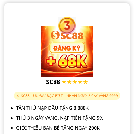
SC88
★★★★★
🎉 SC88 – ƯU ĐÃI ĐẶC BIỆT – NHẬN NGAY 2 CÂY VÀNG 9999
TÂN THỦ NẠP ĐẦU TẶNG 8,888K
THỨ 3 NGÀY VÀNG, NẠP TIỀN TẶNG 5%
GIỚI THIỆU BẠN BÈ TẶNG NGAY 200K