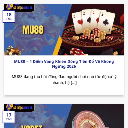
kinh nghiệm chuyên sâu là hoàn toàn có thể đưa
ra quyết định chắc thắng.
18
Đánh giá Top 10 trang cá cược bóng đá
Th3
được tin cậy nhất châu Á
Nhu cầu giải trí ngày một lớn kéo theo có thêm
hàng loạt đơn vị cung cấp dịch vụ ra đời. Vậy đâu
mới là những
trang cá cược bóng đá trực tuyến
danh tiếng và được cấp phép hoạt động hợp
MU88 – 4 Điểm Vàng Khiến Dòng Tiền Đổ Về Không
pháp? Cùng khám phá ngay 10 cái tên đình đám
Ngừng 2026
đang làm mưa làm gió trên thị trường châu Á sau
MU88 đang thu hút đông đảo người chơi nhờ tốc độ xử lý
đây:
nhanh, hệ [...]
BK8 – Điểm hẹn soi kèo sôi động bậc nhất
Trong số những
trang cá cược bóng đá
được
quan tâm gần đây thì BK8 chính là địa chỉ nổi bật
nhất. Hàng loạt giải đấu túc cầu lớn nhỏ cùng
17
Th3
hàng trăm tỷ lệ kèo thú vị, đi kèm là nhiều ưu