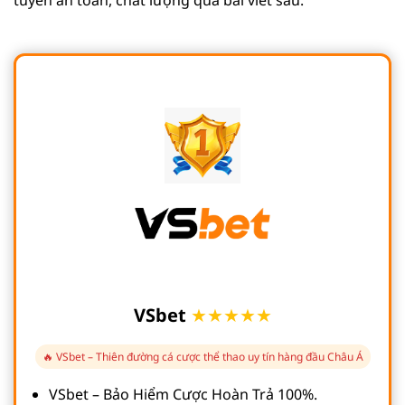
VSbet
★★★★★
🔥 VSbet – Thiên đường cá cược thể thao uy tín hàng đầu Châu Á
VSbet – Bảo Hiểm Cược Hoàn Trả 100%.