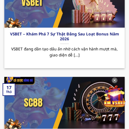
điểm, ưu đãi lớn đang chờ bạn khám phá như:
Ưu điểm
Trang cá cược bóng đá
liên kết với nhiều đối tác
lớn (SABA, CMD368, BTi, SBOBET,…) thiết kế sảnh
VSBET – Khám Phá 7 Sự Thật Đằng Sau Loạt Bonus Năm
soi kèo như một không gian giải trí thực sự. Nơi
2026
đây mang tới cho bạn cảm xúc thăng hoa, phấn
VSBET đang dần tạo dấu ấn nhờ cách vận hành mượt mà,
khích tột độ mỗi khi xuất hiện những trận cầu
giao diện dễ [...]
kinh điển. Ngoài ra còn có nhiều điểm nhấn thú vị
khác gồm:
Giao diện “all-in-one” hiển thị mọi thông tin
✕
quan trọng gồm: Lịch thi đấu, trận đấu
17
đang/sắp diễn ra, tỷ lệ, thông số liên quan,…
Th3
Điều này giúp hội viên thuận tiện theo dõi,
không phải di chuyển nhiều.
Tích hợp tính năng mua vé sớm để tối ưu quy
trình, tăng hiệu quả khi đầu tư.