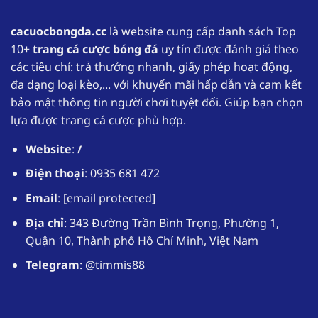
Giftcode, hồng bao ngàn tỷ mỗi ngày.
Hoàn trả 1.5%.
cacuocbongda.cc
là website cung cấp danh sách Top
10+
trang cá cược bóng đá
uy tín được đánh giá theo
Thưởng đặc quyền VIP đến 8.888k.
các tiêu chí: trả thưởng nhanh, giấy phép hoạt động,
Tặng ngay 888k khi nạp tiền nhanh qua P2P,…
đa dạng loại kèo,... với khuyến mãi hấp dẫn và cam kết
bảo mật thông tin người chơi tuyệt đối. Giúp bạn chọn
M88 – “Ông vua” cá cược thể thao trực tuyến
lựa được trang cá cược phù hợp.
châu Á
Website
:
/
Trang cá cược bóng đá
M88 không chỉ nổi tiếng
với các sản phẩm game đổi thưởng mà còn chinh
Điện thoại
: 0935 681 472
phục hội viên ở chuyên mục soi kèo ấn tượng.
Email
:
[email protected]
Cùng khám phá những điểm thú vị mà sảnh sở
hữu như:
Địa chỉ
: 343 Đường Trần Bình Trọng, Phường 1,
Quận 10, Thành phố Hồ Chí Minh, Việt Nam
Ưu điểm
Telegram
: @timmis88
Nhà cái đã không ngừng nghiên cứu thị hiếu giải
trí của người chơi để tối ưu dịch vụ, sản phẩm.
Chính bởi vậy khi nói về
trang cá cược bóng đá