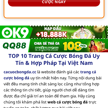
CƯỢC NGAY
TOP 10 Trang Cá Cược Bóng Đá Uy
Tín & Hợp Pháp Tại Việt Nam
cacuocbongda.cc
là website đánh giá các
trang cá
cược bóng đá
uy tín
nhất hiện nay. Từng nội dung bài
viết đều mang tính chất sàng lọc cũng như tổng hợp
các thông tin chi tiết, giúp người chơi dễ dàng tìm
được địa chỉ giải trí an toàn để tham gia. Hãy cùng
chúng tôi khám phá list
web cá cược bóng đá
trực
tuyến an toàn, chất lượng qua bài viết sau.