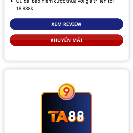
Ưu đãi bảo hiểm cược thua với giá trị lên tới
18.888k
XEM REVIEW
KHUYẾN MÃI